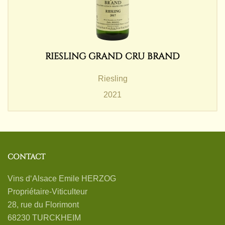
RIESLING GRAND CRU BRAND
Riesling
2021
CONTACT
Vins d‘Alsace Emile HERZOG
Propriétaire-Viticulteur
28, rue du Florimont
68230 TURCKHEIM